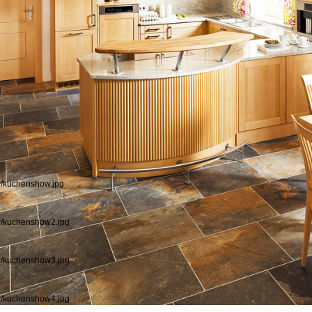
r/kuchenshow.jpg
er/kuchenshow2.jpg
er/kuchenshow3.jpg
er/kuchenshow4.jpg