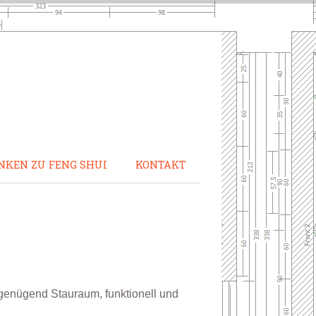
NKEN ZU FENG SHUI
KONTAKT
e, genügend Stauraum, funktionell und