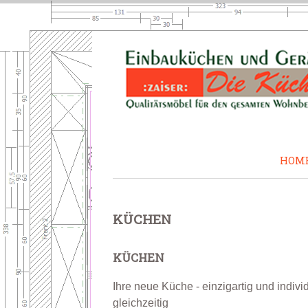
HOM
KÜCHEN
KÜCHEN
Ihre neue Küche - einzigartig und indivi
gleichzeitig