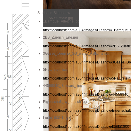
Startseite-Slideshow
5Naturstein.jpg
1Barrique_Alteiche.jpg
http://localhost/joomla304/images/Diashow/1Barrique_A
2BS_Zuerich_Erle.jpg
http://localhost/joomla304/images/Diashow/2BS_Zueric
3Gasse_Domino_SG_weiss_Astfichte.jpg
http://localhost/joomla304/images/Diashow/3Gasse_D
5Naturstein.jpg
http://localhost/joomla304/images/Diashow/5Naturstein
44559940_Blizzard_.jpg
http://localhost/joomla304/images/Diashow/44559940_B
Eigenschaft_hygienisch.jpg
http://localhost/joomla304/images/Diashow/Eigenschaf
Laola1800-1a.jpg
http://localhost/joomla304/images/Diashow/Laola1800-