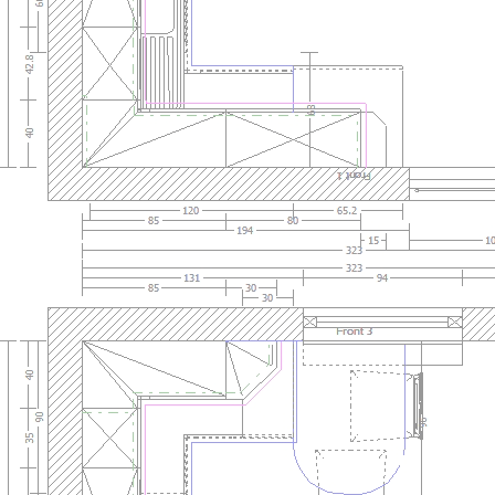
44559940_Blizzard_.jpg