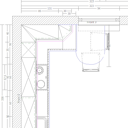
3Gasse_Domino_SG_weiss_Astfichte.jpg